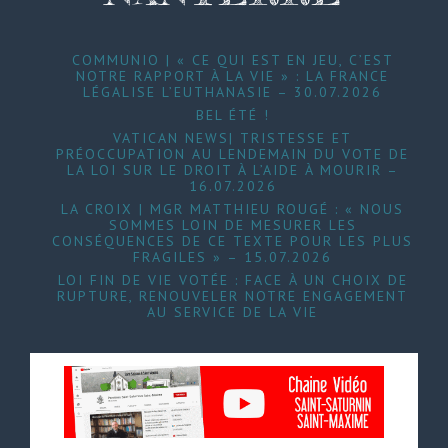
COMMUNIO | « CE QUI EST EN JEU, C’EST
NOTRE RAPPORT À LA VIE » : LA FRANCE
LÉGALISE L’EUTHANASIE – 30.07.2026
BEL ÉTÉ !
VATICAN NEWS| TRISTESSE ET
PRÉOCCUPATION AU LENDEMAIN DU VOTE DE
LA LOI SUR LE DROIT À L’AIDE À MOURIR –
16.07.2026
LA CROIX | MGR MATTHIEU ROUGÉ : « NOUS
SOMMES LOIN DE MESURER LES
CONSÉQUENCES DE CE TEXTE POUR LES PLUS
FRAGILES » – 15.07.2026
LOI FIN DE VIE VOTÉE : FACE À UN CHOIX DE
RUPTURE, RENOUVELER NOTRE ENGAGEMENT
AU SERVICE DE LA VIE