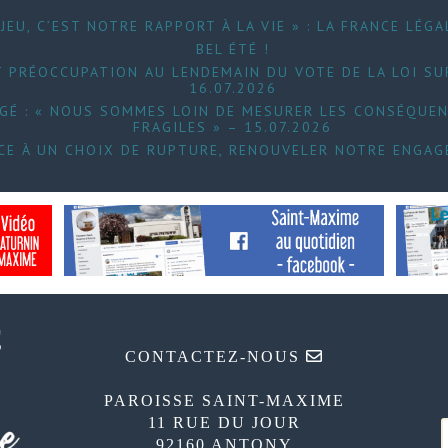
JEU, C’EST NOTRE RAPPORT À LA VIE » : LA FRANCE LÉGA
BEL ÉTÉ !
 PRÉOCCUPATION AU LENDEMAIN DU VOTE DE LA LOI SUR
16.07.2026
UGÉ : « NOUS SOMMES LOIN DE MESURER LES CONSÉQUEN
FRAGILES » – 15.07.2026
FACE À UN CHOIX DE RUPTURE, RENOUVELER NOTRE ENGAG
CONTACTEZ-NOUS
PAROISSE SAINT-MAXIME
11 RUE DU JOUR
92160 ANTONY