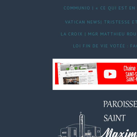
COMMUNIO | « CE QUI EST EN 
VATICAN NEWS| TRISTESSE ET
LA CROIX | MGR MATTHIEU RO
LOI FIN DE VIE VOTÉE : 