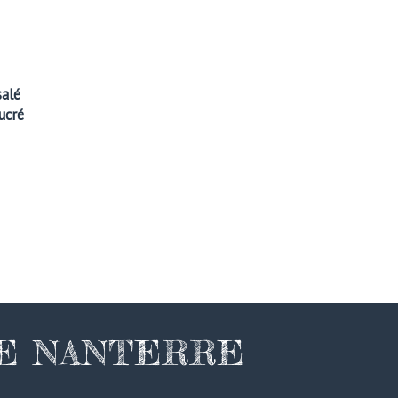
salé
ucré
DE NANTERRE