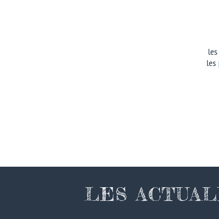
le
les
LES ACTUAL