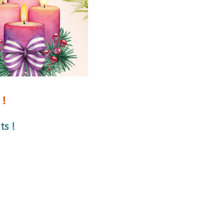
 !
ts !