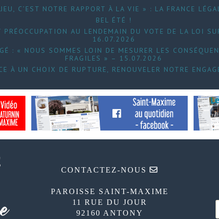
JEU, C’EST NOTRE RAPPORT À LA VIE » : LA FRANCE LÉGA
BEL ÉTÉ !
 PRÉOCCUPATION AU LENDEMAIN DU VOTE DE LA LOI SUR
16.07.2026
UGÉ : « NOUS SOMMES LOIN DE MESURER LES CONSÉQUEN
FRAGILES » – 15.07.2026
FACE À UN CHOIX DE RUPTURE, RENOUVELER NOTRE ENGAG
CONTACTEZ-NOUS
PAROISSE SAINT-MAXIME
11 RUE DU JOUR
92160 ANTONY