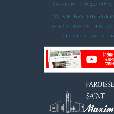
COMMUNIO | « CE QUI EST EN 
VATICAN NEWS| TRISTESSE ET
LA CROIX | MGR MATTHIEU RO
LOI FIN DE VIE VOTÉE : 