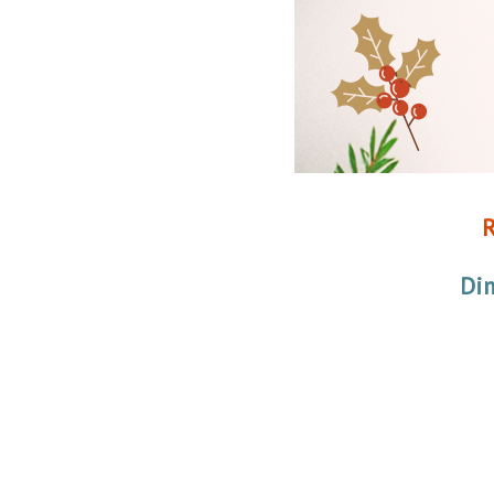
R
Dim