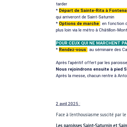
tarder
*
Départ de Sainte-Rita à Fonten
qui arriveront de Saint-Saturnin
*
Options de marche
: en fonction d
plus loin via le métro à Châtillon-Mon
POUR CEUX QUI NE MARCHENT P
*
Rendez-vous
: au séminaire des 
Après l'apéritif offert par les paroiss
Nous rejoindrons ensuite à pied S
Après la messe, chacun rentre à Ant
2 avril 2025 :
Face à l’enthousiasme suscité par le
Les paroisses Saint-Saturnin et Sa