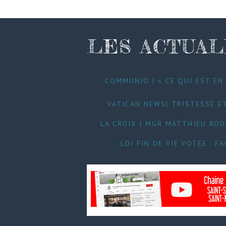
LES ACTUAL
COMMUNIO | « CE QUI EST EN 
VATICAN NEWS| TRISTESSE ET
LA CROIX | MGR MATTHIEU RO
LOI FIN DE VIE VOTÉE : 