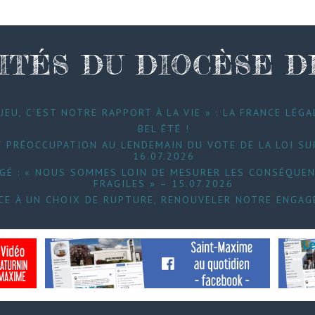
ITÉS DU DIOCÈSE 
JEU, C’EST NOTRE RAPPORT À LA VIE » : LA FRANCE LÉGA
BEL ÉTÉ !
 PRÉOCCUPATION AU LENDEMAIN DU VOTE DE LA LOI SUR
16.07.2026
UGÉ : « NOUS SOMMES LOIN DE MESURER LES CONSÉQUEN
FRAGILES » – 15.07.2026
FACE À UN CHOIX DE RUPTURE, RENOUVELER NOTRE ENGAG