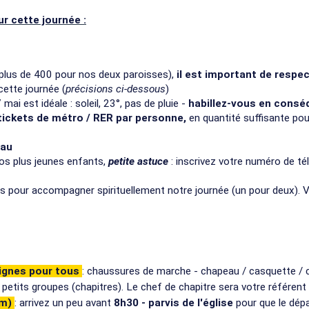
ur cette journée :
plus de 400 pour nos deux paroisses),
il est important de respec
cette journée (
précisions ci-dessous
)
mai est idéale : soleil, 23°, pas de pluie -
habillez-vous en cons
tickets de métro / RER par personne,
en quantité suffisante pou
eau
vos plus jeunes enfants,
petite astuce
: inscrivez votre numéro de té
bués pour accompagner spirituellement notre journée (un pour deux). 
signes pour tous
: chaussures de marche - chapeau / casquette / c
 petits groupes (chapitres). Le chef de chapitre sera votre référent
km)
: arrivez un peu avant
8h30 - parvis de l'église
pour que le dépa