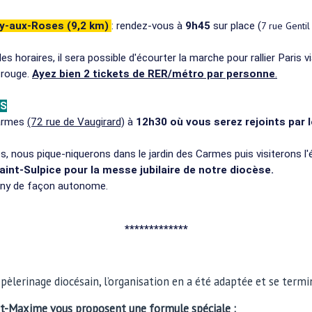
ay-aux-Roses (9,2 km)
: rendez-vous à
9h45
sur place (
7 rue Gentil
es horaires, il sera possible d'écourter la marche pour rallier Paris 
trouge.
Ayez bien 2 tickets de RER/métro par personne
.
AS
Carmes
(72 rue de Vaugirard)
à
12h30 où vous serez rejoints par 
es, nous pique-niquerons dans le jardin des Carmes puis visiterons l'é
aint-Sulpice pour la messe jubilaire de notre diocèse.
ony de façon autonome.
*************
 pèlerinage diocésain, l’organisation en a été adaptée et se term
int-Maxime vous proposent une formule spéciale :