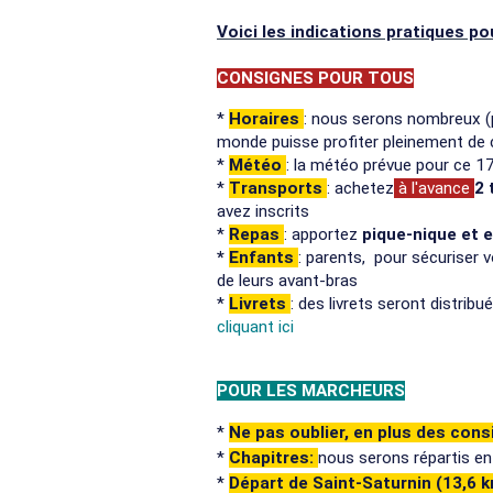
Voici les indications pratiques po
CONSIGNES POUR TOUS
*
Horaires
: nous serons nombreux (
monde puisse profiter pleinement de 
*
Météo
: la météo prévue pour ce 17 
*
Transports
: achetez
à l'avance
2
avez inscrits
*
Repas
: apportez
pique-nique et 
*
Enfants
: parents, pour sécuriser 
de leurs avant-bras
*
Livrets
: des livrets seront distri
cliquant ici
POUR LES MARCHEURS
*
Ne pas oublier, en plus des con
*
Chapitres:
nous serons répartis en
*
Départ de Saint-Saturnin (13,6 