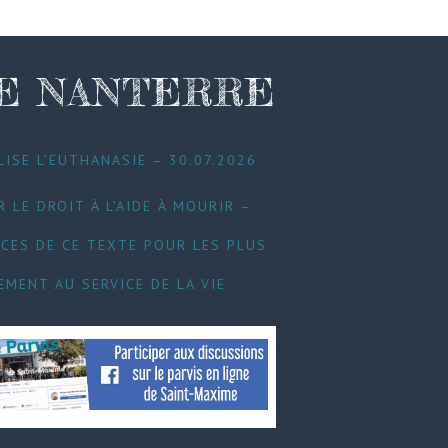
DE NANTERRE
LISE L’EUTHANASIE – 30.07.2026
 LE DROIT À L’AIDE À MOURIR –
CES DE CE TEXTE POUR LES PLUS
EMENT AU SERVICE DE LA VIE