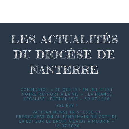
LES ACTUALITÉS
DU DIOCÈSE DE
NANTERRE
COMMUNIO | « CE QUI EST EN JEU, C’EST
NOTRE RAPPORT À LA VIE » : LA FRANCE
LÉGALISE L’EUTHANASIE – 30.07.2026
BEL ÉTÉ !
VATICAN NEWS| TRISTESSE ET
PRÉOCCUPATION AU LENDEMAIN DU VOTE DE
LA LOI SUR LE DROIT À L’AIDE À MOURIR –
16.07.2026