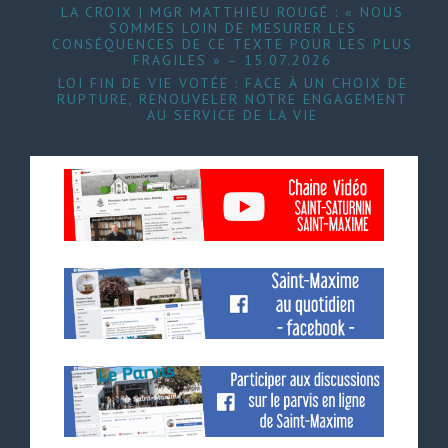
LA CROIX | MGR MATTHIEU ROUGÉ : « NOUS
SOMMES LOIN DE MESURER LES
CONSÉQUENCES DE CE TEXTE POUR LES PLUS
FRAGILES » – 15.07.2026
LOI FIN DE VIE VOTÉE : FACE À UN CHOIX DE
RUPTURE, RENOUVELER NOTRE ENGAGEMENT
AU SERVICE DE LA VIE