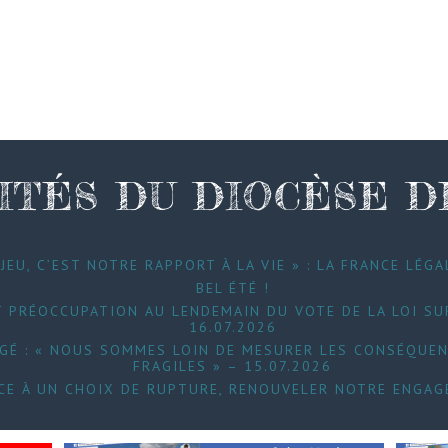
ITÉS DU DIOCÈSE 
JEU, C’EST NOTRE RAPPORT À LA VIE » : LA FRANCE LÉGA
BEL ÉTÉ !
 PRÉOCCUPATION AU LENDEMAIN DU VOTE DE LA LOI SUR
16.07.2026
UGÉ : « NOUS SOMMES LOIN DE MESURER LES CONSÉQUEN
FRAGILES » – 15.07.2026
FACE À UN CHOIX DE RUPTURE, RENOUVELER NOTRE ENGAG