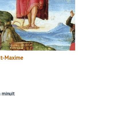
int-Maxime
à minuit