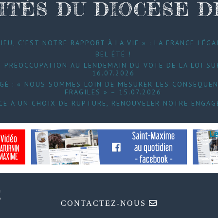
ITÉS DU DIOCÈSE 
JEU, C’EST NOTRE RAPPORT À LA VIE » : LA FRANCE LÉGA
BEL ÉTÉ !
 PRÉOCCUPATION AU LENDEMAIN DU VOTE DE LA LOI SUR
16.07.2026
UGÉ : « NOUS SOMMES LOIN DE MESURER LES CONSÉQUEN
FRAGILES » – 15.07.2026
FACE À UN CHOIX DE RUPTURE, RENOUVELER NOTRE ENGAG
CONTACTEZ-NOUS