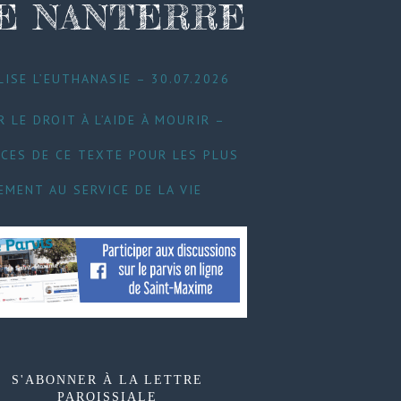
DE NANTERRE
LISE L’EUTHANASIE – 30.07.2026
 LE DROIT À L’AIDE À MOURIR –
CES DE CE TEXTE POUR LES PLUS
EMENT AU SERVICE DE LA VIE
S'ABONNER À LA LETTRE
PAROISSIALE