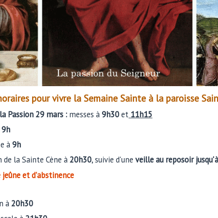
 horaires pour vivre la Semaine Sainte à la paroisse Sa
a Passion 29 mars :
messes à
9h30
et
11h15
à
9h
e à
9h
 de la Sainte Cène à
20h30
, suivie d'une
veille au reposoir jusqu'
e jeûne et d'abstinence
on à
20h30