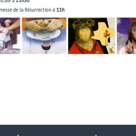
ascale à
21h30
esse de la Résurrection à
11h