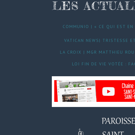
LES ACTUAL
COMMUNIO | « CE QUI EST EN 
VATICAN NEWS| TRISTESSE ET
LA CROIX | MGR MATTHIEU RO
LOI FIN DE VIE VOTÉE : 