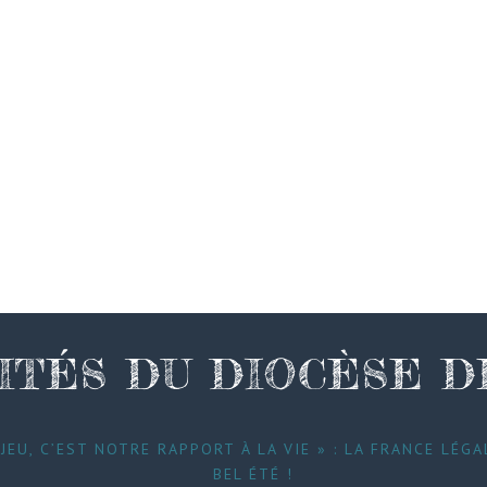
ITÉS DU DIOCÈSE 
JEU, C’EST NOTRE RAPPORT À LA VIE » : LA FRANCE LÉGA
BEL ÉTÉ !