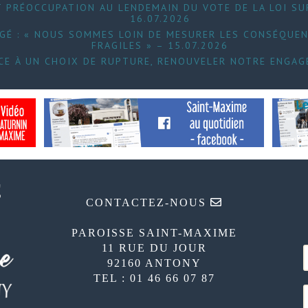
 PRÉOCCUPATION AU LENDEMAIN DU VOTE DE LA LOI SUR
16.07.2026
UGÉ : « NOUS SOMMES LOIN DE MESURER LES CONSÉQUEN
FRAGILES » – 15.07.2026
FACE À UN CHOIX DE RUPTURE, RENOUVELER NOTRE ENGAG
CONTACTEZ-NOUS
PAROISSE SAINT-MAXIME
11 RUE DU JOUR
92160 ANTONY
TEL : 01 46 66 07 87