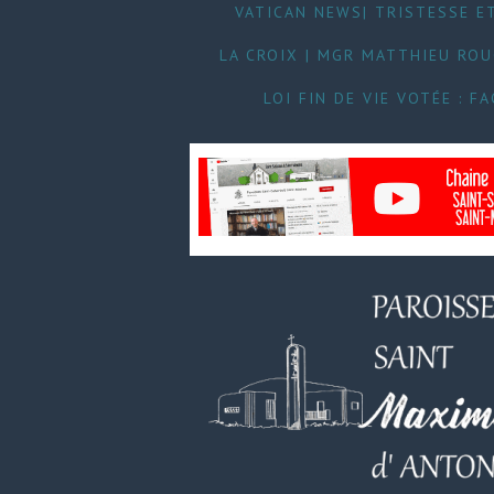
VATICAN NEWS| TRISTESSE ET
LA CROIX | MGR MATTHIEU RO
LOI FIN DE VIE VOTÉE : 